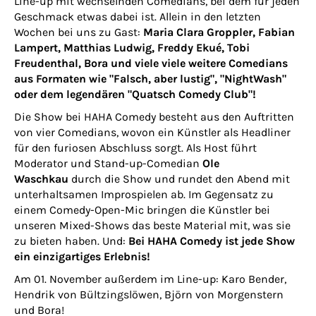
Line-up mit wechselnden Comedians, bei dem für jeden
Geschmack etwas dabei ist. Allein in den letzten
Wochen bei uns zu Gast:
Maria Clara Groppler, Fabian
Lampert, Matthias Ludwig, Freddy Ekué, Tobi
Freudenthal, Bora und viele viele weitere Comedians
aus Formaten wie "Falsch, aber lustig", "NightWash"
oder dem legendären "Quatsch Comedy Club"!
Die Show bei HAHA Comedy besteht aus den Auftritten
von vier Comedians, wovon ein Künstler als Headliner
für den furiosen Abschluss sorgt. Als Host führt
Moderator und Stand-up-Comedian
Ole
Waschkau
durch die Show und rundet den Abend mit
unterhaltsamen Improspielen ab. Im Gegensatz zu
einem Comedy-Open-Mic bringen die Künstler bei
unseren Mixed-Shows das beste Material mit, was sie
zu bieten haben. Und:
Bei HAHA Comedy ist jede Show
ein einzigartiges Erlebnis!
Am 01. November außerdem im Line-up: Karo Bender,
Hendrik von Bültzingslöwen, Björn von Morgenstern
und Bora!