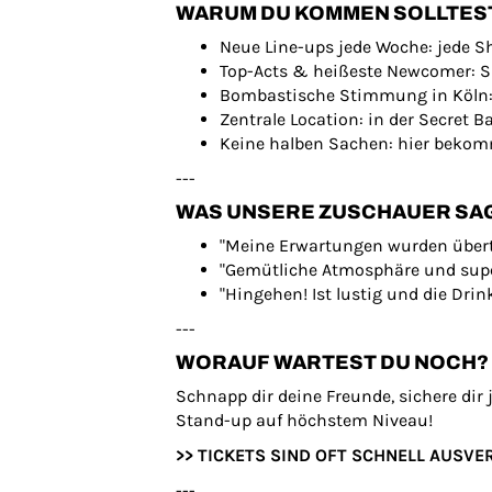
WARUM DU KOMMEN SOLLTES
Neue Line-ups jede Woche: jede Sh
Top-Acts & heißeste Newcomer: Sim
Bombastische Stimmung in Köln: da
Zentrale Location: in der Secret B
Keine halben Sachen: hier bekomm
---
WAS UNSERE ZUSCHAUER SA
"Meine Erwartungen wurden übertro
"Gemütliche Atmosphäre und super
"Hingehen! Ist lustig und die Drin
---
WORAUF WARTEST DU NOCH?
Schnapp dir deine Freunde, sichere dir
Stand-up auf höchstem Niveau!
>> TICKETS SIND OFT SCHNELL AUSVER
---