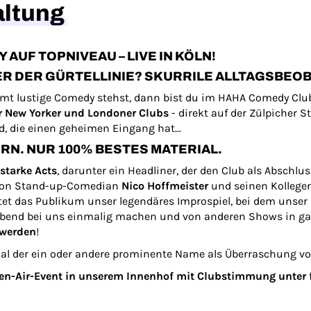
altung
AUF TOPNIVEAU – LIVE IN KÖLN!
ER DER GÜRTELLINIE? SKURRILE ALLTAGSBE
mt lustige Comedy stehst, dann bist du im HAHA Comedy Clu
r New Yorker und Londoner Clubs
- direkt auf der Zülpicher S
 die einen geheimen Eingang hat...
RN. NUR 100% BESTES MATERIAL.
 starke Acts
, darunter ein Headliner, der den Club als Abschl
 von Stand-up-Comedian
Nico Hoffmeister
und seinen Kollege
tet das Publikum unser legendäres Improspiel, bei dem unser
 Abend bei uns einmalig machen und von anderen Shows in g
 werden
!
l der ein oder andere prominente Name als Überraschung vorb
pen-Air-Event in unserem Innenhof mit Clubstimmung unter