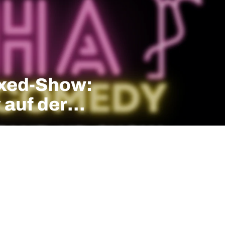
xed-Show:
auf der