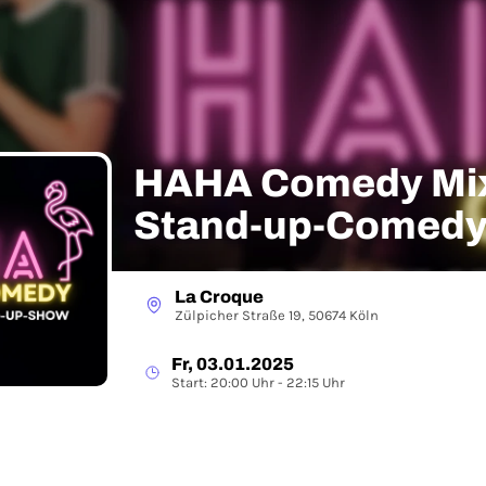
HAHA Comedy Mi
Stand-up-Comedy 
Zülpicher Straße
La Croque
Zülpicher Straße 19, 50674 Köln
Fr, 03.01.2025
Start: 20:00 Uhr - 22:15 Uhr