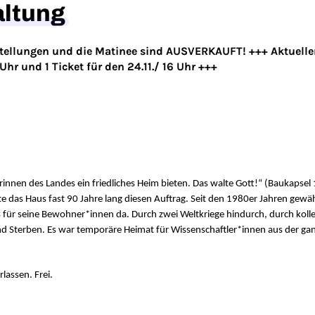
altung
tellungen und die Matinee sind AUSVERKAUFT! +++ Aktueller S
Uhr und 1 Ticket für den 24.11./ 16 Uhr +++
rinnen des Landes ein friedliches Heim bieten. Das walte Gott!“ (Baukapse
füllte das Haus fast 90 Jahre lang diesen Auftrag. Seit den 1980er Jahren ge
 für seine Bewohner*innen da. Durch zwei Weltkriege hindurch, durch kollek
und Sterben. Es war temporäre Heimat für Wissenschaftler*innen aus der ga
rlassen. Frei.