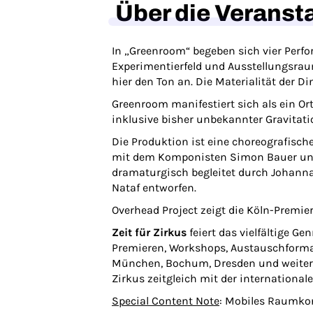
Über die Veranst
In „Greenroom“ begeben sich vier Perf
Experimentierfeld und Ausstellungsraum.
hier den Ton an. Die Materialität der 
Greenroom manifestiert sich als ein O
inklusive bisher unbekannter Gravitatio
Die Produktion ist eine choreografisc
mit dem Komponisten Simon Bauer und 
dramaturgisch begleitet durch Johanna 
Nataf entworfen.
Overhead Project zeigt die Köln-Premi
Zeit für Zirkus
feiert das vielfältige G
Premieren, Workshops, Austauschformate
München, Bochum, Dresden und weitere S
Zirkus zeitgleich mit der international
Special Content Note
: Mobiles Raumkonz