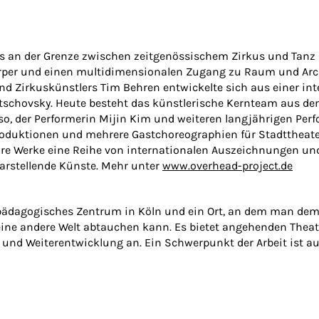
es an der Grenze zwischen zeitgenössischem Zirkus und Tanz 
rper und einen multidimensionalen Zugang zu Raum und Arc
nd Zirkuskünstlers Tim Behren entwickelte sich aus einer in
atschovsky. Heute besteht das künstlerische Kernteam aus d
so, der Performerin Mijin Kim und weiteren langjährigen Pe
roduktionen und mehrere Gastchoreographien für Stadttheate
hre Werke eine Reihe von internationalen Auszeichnungen und 
arstellende Künste. Mehr unter
www.overhead-project.de
spädagogisches Zentrum in Köln und ein Ort, an dem man dem Al
ne andere Welt abtauchen kann. Es bietet angehenden Theat
 und Weiterentwicklung an. Ein Schwerpunkt der Arbeit ist a