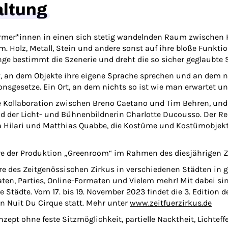
altung
ormer*innen in einen sich stetig wandelnden Raum zwischen 
 Holz, Metall, Stein und andere sonst auf ihre bloße Funktion
Dinge bestimmt die Szenerie und dreht die so sicher geglaubte
rt, an dem Objekte ihre eigene Sprache sprechen und an dem 
nsgesetze. Ein Ort, an dem nichts so ist wie man erwartet und
he Kollaboration zwischen Breno Caetano und Tim Behren, un
der Licht- und Bühnenbildnerin Charlotte Ducousso. Der R
Hilari und Matthias Quabbe, die Kostüme und Kostümobjekte
ere der Produktion „Greenroom“ im Rahmen des diesjährigen
Z
enre des Zeitgenössischen Zirkus in verschiedenen Städten i
n, Parties, Online-Formaten und Vielem mehr! Mit dabei sind
tädte. Vom 17. bis 19. November 2023 findet die 3. Edition de
en Nuit Du Cirque statt. Mehr unter
www.zeitfuerzirkus.de
ept ohne feste Sitzmöglichkeit, partielle Nacktheit, Lichteff