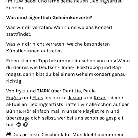
im FZW dabei und lerne deine neuen Lieblingsartist
kennen.
Was sind eigentlich Geheimkonzerte?
Was wir dir verraten: Wann und wo das Konzert
stattfindet.
Was wir dir nicht verraten: Welche besonderen
Künstler:innen auftreten.
Einen kleinen Tipp bekommst du schon von uns: Wenn
du Genres wie Deutsch-, Indie-, Elektropop und Rap
magst, dann bist du bei einem Geheimkonzert genau
richtig!
Von
frytz
und
TJARK
über
Dani Lia
,
Paula
Engels
und
Elias
bis hin zu
Jassin
und
Rikas
- deine
aktuellen Lieblingsartists hatten wir alle schon auf der
Bühne. Hör einfach mal in unsere
Playlist
rein und
überzeuge dich selbst, wer bei uns schon so gespielt
hat. 😎 🎧
🎁 Das perfekte Geschenk für Musikliebhaber:innen: