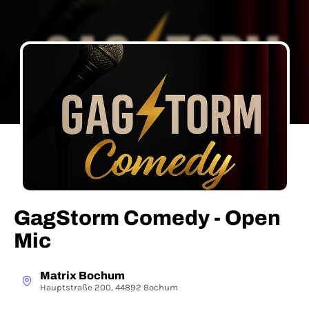
GagStorm Comedy - Open
Mic
Matrix Bochum
Hauptstraße 200, 44892 Bochum