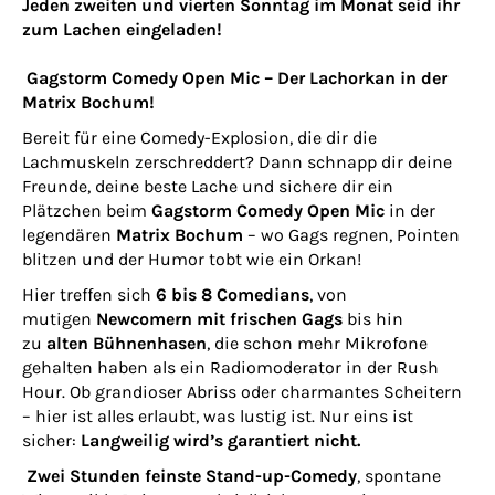
Jeden zweiten und vierten Sonntag im Monat seid ihr
zum Lachen eingeladen!
Gagstorm Comedy Open Mic – Der Lachorkan in der
Matrix Bochum!
Bereit für eine Comedy-Explosion, die dir die
Lachmuskeln zerschreddert? Dann schnapp dir deine
Freunde, deine beste Lache und sichere dir ein
Plätzchen beim
Gagstorm Comedy Open Mic
in der
legendären
Matrix Bochum
– wo Gags regnen, Pointen
blitzen und der Humor tobt wie ein Orkan!
Hier treffen sich
6 bis 8 Comedians
, von
mutigen
Newcomern mit frischen Gags
bis hin
zu
alten Bühnenhasen
, die schon mehr Mikrofone
gehalten haben als ein Radiomoderator in der Rush
Hour. Ob grandioser Abriss oder charmantes Scheitern
– hier ist alles erlaubt, was lustig ist. Nur eins ist
sicher:
Langweilig wird’s garantiert nicht.
Zwei Stunden feinste Stand-up-Comedy
, spontane