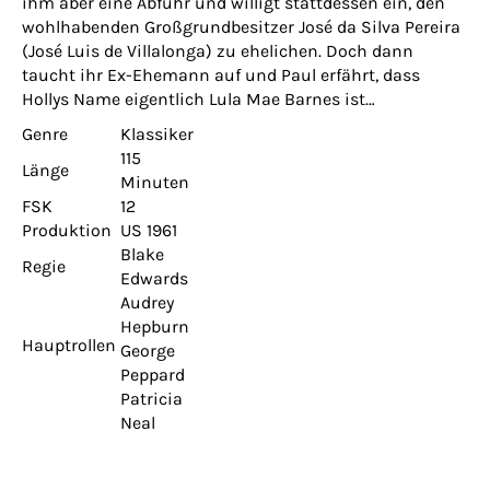
ihm aber eine Abfuhr und willigt stattdessen ein, den
wohlhabenden Großgrundbesitzer José da Silva Pereira
(José Luis de Villalonga) zu ehelichen. Doch dann
taucht ihr Ex-Ehemann auf und Paul erfährt, dass
Hollys Name eigentlich Lula Mae Barnes ist…
Genre
Klassiker
115
Länge
Minuten
FSK
12
Produktion
US 1961
Blake
Regie
Edwards
Audrey
Hepburn
Hauptrollen
George
Peppard
Patricia
Neal