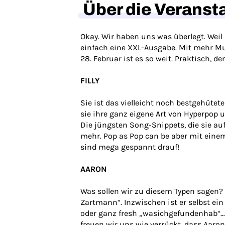
Über die Veranst
Okay. Wir haben uns was überlegt. Wei
einfach eine XXL-Ausgabe. Mit mehr Mu
28. Februar ist es so weit. Praktisch, d
FILLY
Sie ist das vielleicht noch bestgehüte
sie ihre ganz eigene Art von Hyperpop
Die jüngsten Song-Snippets, die sie au
mehr. Pop as Pop can be aber mit einem 
sind mega gespannt drauf!
AARON
Was sollen wir zu diesem Typen sagen? 
Zartmann“. Inzwischen ist er selbst e
oder ganz fresh „wasichgefundenhab“… u
freuen wir uns wie verrückt, dass Aaro