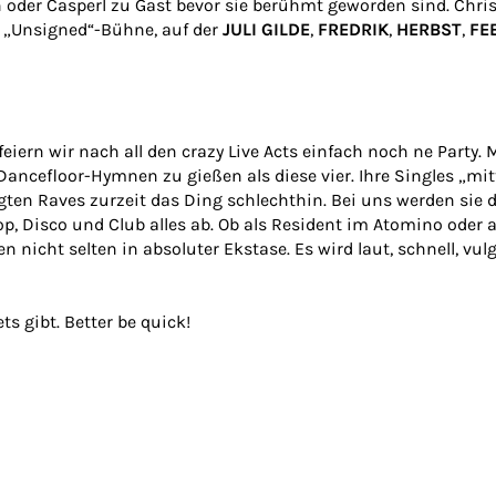
h oder Casperl zu Gast bevor sie berühmt geworden sind. Chr
e „Unsigned“-Bühne, auf der
JULI GILDE
,
FREDRIK
,
HERBST
,
FE
feiern wir nach all den crazy Live Acts einfach noch ne Party. 
n Dancefloor-Hymnen zu gießen als diese vier. Ihre Singles „m
ten Raves zurzeit das Ding schlechthin. Bei uns werden sie d
, Disco und Club alles ab. Ob als Resident im Atomino oder a
nicht selten in absoluter Ekstase. Es wird laut, schnell, vu
ets gibt. Better be quick!