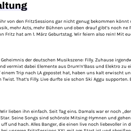
altung
l ihr von den FritzSessions gar nicht genug bekommen könnt
sik, mehr Acts, mehr Bühnen und oben drauf gibt’s noch ne 
enn Fritz hat am 1. März Geburtstag. Wir feiern also rein! Mit e
te Geheimnis der deutschen Musikszene: Filly. Zuhause irgen
 und vermixt dabei Elemente aus Drum’n’Bass und Elektro zu 
f einem Trip nach LA gepostet hat, haben uns kalt erwischt 
Twist. That’s Filly. Live durfte sie schon Ski Aggu supporten.
Wir lieben ihn einfach. Seit Tag eins. Damals war er noch „
in Star. Seine Songs sind schönste Mitsing-Hymnen und gehen
ff und hach. Alles Banger, die einen live noch liebevoller i
n bei unseren FritzSessions XXL mit am Start ist und abreiße