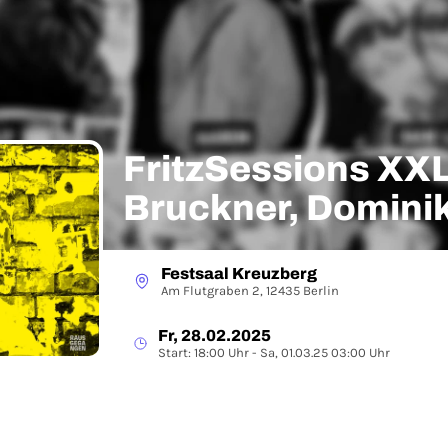
FritzSessions XXL
Bruckner, Dominik 
Aaron & Filly + U
Festsaal Kreuzberg
mit Fredrik, herbs
Am Flutgraben 2, 12435 Berlin
Guterzogene Asis 
Fr, 28.02.2025
Oswald und Lokfü
Start: 18:00 Uhr - Sa, 01.03.25 03:00 Uhr