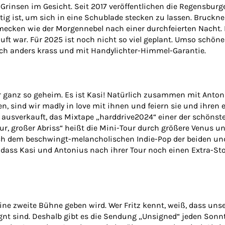
Grinsen im Gesicht. Seit 2017 veröffentlichen die Regensburger
eitig ist, um sich in eine Schublade stecken zu lassen. Bruckn
cken wie der Morgennebel nach einer durchfeierten Nacht. 
uft war. Für 2025 ist noch nicht so viel geplant. Umso schöne
fach anders krass und mit Handylichter-Himmel-Garantie.
r ganz so geheim. Es ist Kasi! Natürlich zusammen mit Antoni
en, sind wir madly in love mit ihnen und feiern sie und ihren 
tz ausverkauft, das Mixtape „harddrive2024“ einer der schöns
Tour, großer Abriss“ heißt die Mini-Tour durch größere Venus u
ach dem beschwingt-melancholischen Indie-Pop der beiden und
 dass Kasi und Antonius nach ihrer Tour noch einen Extra-Sto
eine zweite Bühne geben wird. Wer Fritz kennt, weiß, dass uns
gnt sind. Deshalb gibt es die Sendung „Unsigned“ jeden Sonn