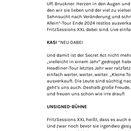
Uff. Bruckner. Herzen in den Augen und 
den wir sie lieben und der viel zu viels
Sehnsucht nach Veränderung und schme
Allein“-Tour Ende 2024 restlos ausverka
FritzSessions XXL dabei sind. Live ein
KASI
*NEU DABEI
Und damit ist der Secret Act nicht meh
„vielleicht in einem Jahr“ gedroppt hab
Headliner-Tour letztes Jahr war ratzfa
einfach weiter, weiter, weiter. „Kleine 
ausverkauft. Die Leute sind süchtig n
geht’s uns auch. Deshalb große Freude,
und freuen uns schon wie irre drauf!
UNSIGNED-BÜHNE
FritzSessions XXL heißt, dass es auch 
Und zwar noch bevor sie irgendwo gesi