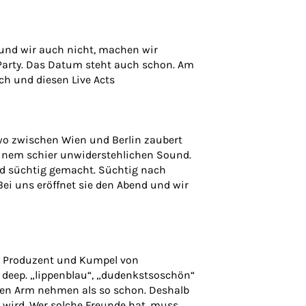
 und wir auch nicht, machen wir
Party. Das Datum steht auch schon. Am
uch und diesen Live Acts
dwo zwischen Wien und Berlin zaubert
einem schier unwiderstehlichen Sound.
und süchtig gemacht. Süchtig nach
 Bei uns eröffnet sie den Abend und wir
der Produzent und Kumpel von
 deep. „lippenblau“, „dudenkstsoschön“
n den Arm nehmen als so schon. Deshalb
n wird. Wer solche Freunde hat, muss