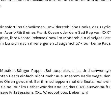
.
r sofort ins Schwärmen. Unwiderstehliche Hooks, dazu Lyrics, 
t vom Avant-R&B eines Frank Ocean oder dem Sad Rap von XXXT
ghts, ihre Record Release Show im Monarch ein einziges Fest. 
ani Lia sich nach ihrer eigenen „Taugenichts“-Tour keine Pau
: Musiker, Sänger, Rapper, Schauspieler… alles! Und schwer s
annten Beats einfach nicht mehr aus unserem Radio wegzude
ere Ohren gewurmt. Bei ihm scheppern mal die Beats, mal swi
. Seine Tour im Herbst war der Knaller, das SO36 ausverkauft 
nsere FritzSessions XXL. Whoooohooo. Lieben wir!