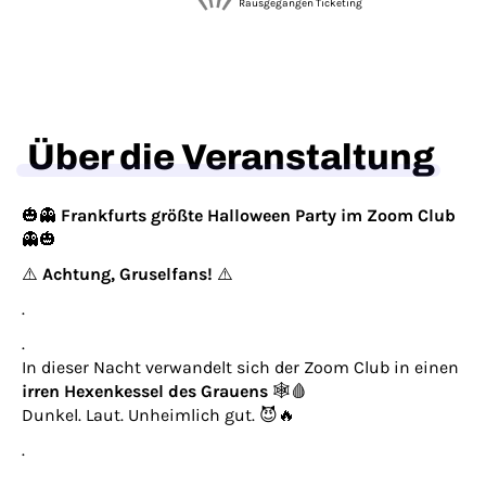
Rausgegangen Ticketing
Über die Veranstaltung
🎃👻
Frankfurts größte Halloween Party im Zoom Club
👻🎃
⚠️
Achtung, Gruselfans!
⚠️
.
.
In dieser Nacht verwandelt sich der Zoom Club in einen
irren Hexenkessel des Grauens
🕸️🩸
Dunkel. Laut. Unheimlich gut. 😈🔥
.
.