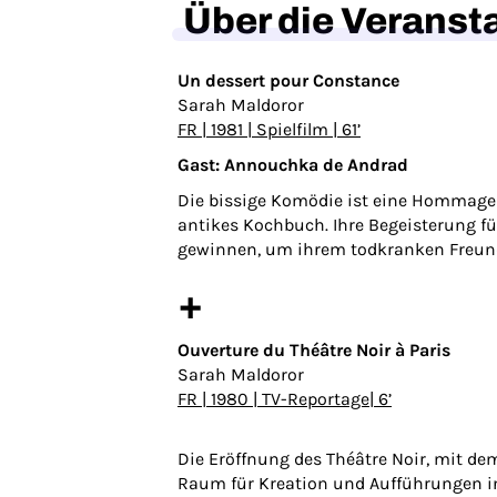
Über die Veranst
Un dessert pour Constance
Sarah Maldoror
FR | 1981 | Spielfilm | 61’
Gast:
Annouchka de Andrad
Die bissige Komödie ist eine Hommage a
antikes Kochbuch. Ihre Begeisterung für
gewinnen, um ihrem todkranken Freund 
+
Ouverture du Théâtre Noir à Paris
Sarah Maldoror
FR | 1980 | TV-Reportage| 6’
Die Eröffnung des Théâtre Noir, mit d
Raum für Kreation und Aufführungen in