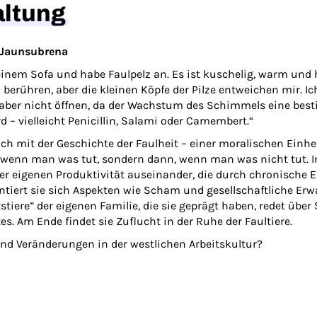
altung
a Jaunsubrena
 einem Sofa und habe Faulpelz an. Es ist kuschelig, warm und
berühren, aber die kleinen Köpfe der Pilze entweichen mir. Ic
h aber nicht öffnen, da der Wachstum des Schimmels eine bes
d – vielleicht Penicillin, Salami oder Camembert.“
ch mit der Geschichte der Faulheit – einer moralischen Einheit
, wenn man was tut, sondern dann, wenn man was nicht tut. In
rer eigenen Produktivität auseinander, die durch chronisch
tiert sie sich Aspekten wie Scham und gesellschaftliche Erwa
stiere” der eigenen Familie, die sie geprägt haben, redet ü
. Am Ende findet sie Zuflucht in der Ruhe der Faultiere.
 und Veränderungen in der westlichen Arbeitskultur?