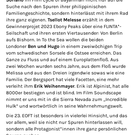
Suche nach den Spuren ihrer philippinischen
Familiengeschichte, sondern hinterlässt mit ihrem Rad
ihre ganz eigenen.
Tsellot Melesse
erzählt in dem
Gewinnerprojet 2023 Ebony Peaks über eine FLINTA*-
Seilschaft und ihren ersten Viertausender: Von Berlin
aufs Bishorn. In To the Sea wollen die beiden
Londoner
Ben und Hugo
in einem zweiwöchigen Trip
vom schwedischen Sorsele die Ostsee erreichen. Das
Ganze zu Fluss und auf einem Europlattenfloß. Aus
zwei Wochen wurden sechs Jahre, aus dem Floß wurde
Melissa und aus den Dreien irgendwie sowas wie eine
Familie. Der Bergsport hat viele Facetten, eine mehr
verleiht ihm
Erik Weihenmayer
. Erik ist Alpinist, hat alle
8000er bestiegen und ist blind. Im Film Soundscape
nimmt er uns mit in die Sierra Nevada zum „Incredible
Hulk“ und wortwörtlich in seine Wahrnehmungswelt.
Die 23. EOFT ist besonders in vielerlei Hinsicht, und das
vor allem, weil sie nicht nur Spuren hinterlassen will,
sondern alle Protagonist*innen ihre ganz persönlichen