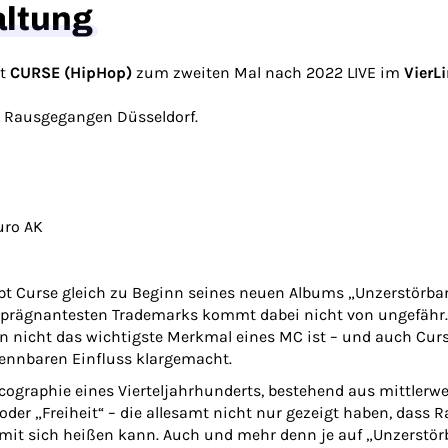
altung
rt
CURSE (HipHop)
zum zweiten Mal nach 2022 LIVE im
VierL
d Rausgegangen Düsseldorf.
uro AK
appt Curse gleich zu Beginn seines neuen Albums „Unzerstörba
hl prägnantesten Trademarks kommt dabei nicht von ungefähr
nn nicht
das
wichtigste Merkmal eines MC ist – und auch Curse
ennbaren Einfluss klargemacht.
scographie eines Vierteljahrhunderts, bestehend aus mittlerwe
der „Freiheit“ – die allesamt nicht nur gezeigt haben, dass 
mit sich heißen kann. Auch und mehr denn je auf „Unzerstö