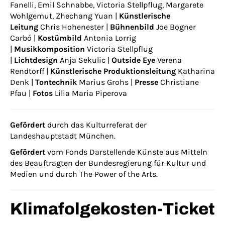
Fanelli, Emil Schnabbe, Victoria Stellpflug, Margarete
Wohlgemut, Zhechang Yuan |
Künstlerische
Leitung
Chris Hohenester |
Bühnenbild
Joe Bogner
Carbó |
Kostümbild
Antonia Lorrig
|
Musikkomposition
Victoria Stellpflug
|
Lichtdesign
Anja Sekulic |
Outside Eye
Verena
Rendtorff |
Künstlerische Produktionsleitung
Katharina
Denk |
Tontechnik
Marius Grohs |
Presse
Christiane
Pfau |
Fotos
Lilia Maria Piperova
Gefördert
durch das Kulturreferat der
Landeshauptstadt München.
Gefördert
vom Fonds Darstellende Künste aus Mitteln
des Beauftragten der Bundesregierung für Kultur und
Medien und durch The Power of the Arts.
Klimafolgekosten-Ticket