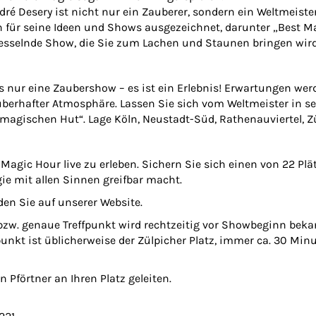
ré Desery ist nicht nur ein Zauberer, sondern ein Weltmeis
h für seine Ideen und Shows ausgezeichnet, darunter „Best 
 fesselnde Show, die Sie zum Lachen und Staunen bringen wird
ls nur eine Zaubershow – es ist ein Erlebnis! Erwartungen w
auberhafter Atmosphäre. Lassen Sie sich vom Weltmeister in 
agischen Hut“. Lage Köln, Neustadt-Süd, Rathenauviertel, Zül
 Magic Hour live zu erleben. Sichern Sie sich einen von 22 Plä
ie mit allen Sinnen greifbar macht.
den Sie auf unserer Website.
 bzw. genaue Treffpunkt wird rechtzeitig vor Showbeginn beka
punkt ist üblicherweise der Zülpicher Platz, immer ca. 30 Mi
Pförtner an Ihren Platz geleiten.