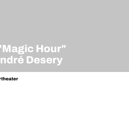
"Magic Hour"
André Desery
rtheater