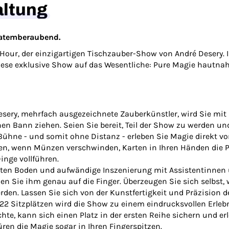
altung
 atemberaubend.
Hour, der einzigartigen Tischzauber-Show von André Desery
iese exklusive Show auf das Wesentliche: Pure Magie hautnah
sery, mehrfach ausgezeichnete Zauberkünstler, wird Sie mit
en Bann ziehen. Seien Sie bereit, Teil der Show zu werden u
ühne - und somit ohne Distanz - erleben Sie Magie direkt vor
, wenn Münzen verschwinden, Karten in Ihren Händen die P
inge vollführen.
en Boden und aufwändige Inszenierung mit Assistentinnen u
n Sie ihm genau auf die Finger. Überzeugen Sie sich selbst, w
en. Lassen Sie sich von der Kunstfertigkeit und Präzision de
22 Sitzplätzen wird die Show zu einem eindrucksvollen Erlebni
te, kann sich einen Platz in der ersten Reihe sichern und erle
üren die Magie sogar in Ihren Fingerspitzen.