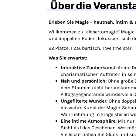
Über die Veranst
Erleben Sie Magie – hautnah, intim &
Willkommen zu "closertomagic“ Magic 
und doppelten Boden, fokussiert sich d
22 Plätze, 1 Zaubertisch, 1 Weltmeister!
Was Sie erwartet:
Interaktive Zauberkunst:
André De
charismatischen Auftreten in sein
Nah und persönlich:
Ohne große B
dem Staunen nicht herauskommen
Alltagsgegenstände wundervolle D
Ungefilterte Wunder:
Ohne doppelt
die wahre Kunst der Magie. Schaue
Wahrnehmung in Frage stellen werd
Eine intime Atmosphäre:
Mit nur 
Sicht auf das Geschehen. Wer möch
Vielleicht haben Sie Glück und sp