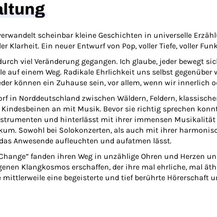
altung
erwandelt scheinbar kleine Geschichten in universelle Erzählu
r Klarheit. Ein neuer Entwurf von Pop, voller Tiefe, voller Fun
durch viel Veränderung gegangen. Ich glaube, jeder bewegt sic
lle auf einem Weg. Radikale Ehrlichkeit uns selbst gegenüber
ieder können ein Zuhause sein, vor allem, wenn wir innerlich 
f in Norddeutschland zwischen Wäldern, Feldern, klassische
indesbeinen an mit Musik. Bevor sie richtig sprechen konnte
nstrumenten und hinterlässt mit ihrer immensen Musikalität 
ikum. Sowohl bei Solokonzerten, als auch mit ihrer harmonis
, das Anwesende aufleuchten und aufatmen lässt.
“Change” fanden ihren Weg in unzählige Ohren und Herzen und
genen Klangkosmos erschaffen, der ihre mal ehrliche, mal ät
e mittlerweile eine begeisterte und tief berührte Hörerschaft u