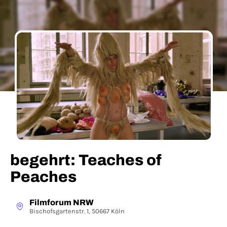
begehrt: Teaches of
Peaches
Filmforum NRW
Bischofsgartenstr. 1, 50667 Köln