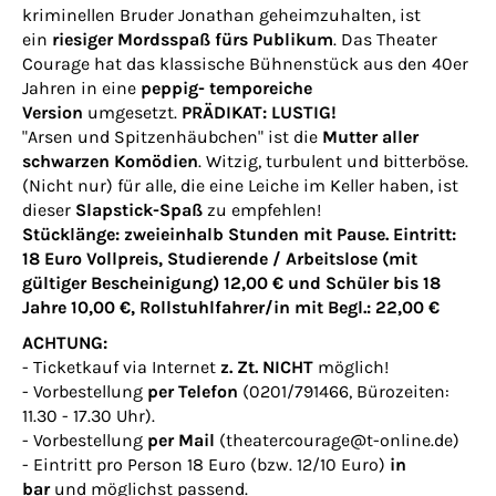
kriminellen Bruder Jonathan geheimzuhalten, ist
ein
riesiger Mordsspaß fürs Publikum
. Das Theater
Courage hat das klassische Bühnenstück aus den 40er
Jahren in eine
peppig- temporeiche
Version
umgesetzt.
PRÄDIKAT: LUSTIG!
"Arsen und Spitzenhäubchen" ist die
Mutter aller
schwarzen Komödien
. Witzig, turbulent und bitterböse.
(Nicht nur) für alle, die eine Leiche im Keller haben, ist
dieser
Slapstick-Spaß
zu empfehlen!
Stücklänge: zweieinhalb Stunden mit Pause. Eintritt:
18 Euro Vollpreis, Studierende / Arbeitslose (mit
gültiger Bescheinigung) 12,00 € und Schüler bis 18
Jahre 10,00 €, Rollstuhlfahrer/in mit Begl.: 22,00 €
ACHTUNG:
- Ticketkauf via Internet
z. Zt. NICHT
möglich!
- Vorbestellung
per Telefon
(0201/791466, Bürozeiten:
11.30 - 17.30 Uhr).
- Vorbestellung
per Mail
(theatercourage@t-online.de)
- Eintritt pro Person 18 Euro (bzw. 12/10 Euro)
in
bar
und möglichst passend.