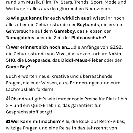
rund um Musik, Film, TV, Stars, Trends, Sport, Mode und
Werbung – alles aus den glorreichen Neunzigern.
🎤
Wie gut kennt ihr euch wirklich aus?
Wisst ihr noch
alles über die Geburtsstunde der
Boybands
, die ersten
Gehversuche auf dem
Gameboy
, das Piepsen der
Tamagotchis
oder die Zeit der
Plateauschuhe
?
📺
Wer erinnert sich noch an...
...die Anfänge von
GZSZ
,
die Geburtsstunde von
Viva
, das unzerstörbare
Nokia
5110
, die
Loveparade
, das
Diddl-Maus-Fieber
oder den
Game Boy
?
Euch erwarten neue, kreative und überraschende
Fragen, die euer Wissen, eure Erinnerungen und eure
Lachmuskeln fordern!
🎁Obendrauf gibt’s wie immer coole Preise für Platz 1 bis
3 – und ein Quiz-Erlebnis, das garantiert für
Gesprächsstoff sorgt!
👥
Wer kann mitmachen?
Alle, die Bock auf Retro-Vibes,
witzige Fragen und eine Reise in das Jahrzehnt von