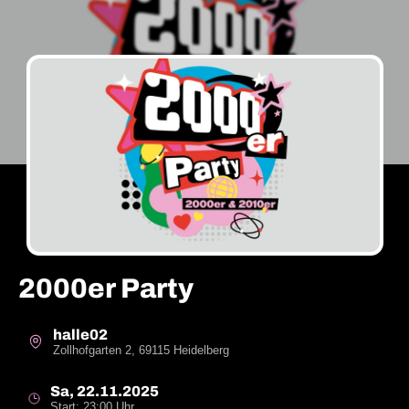
2000er Party
halle02
Zollhofgarten 2, 69115 Heidelberg
Sa, 22.11.2025
Start: 23:00 Uhr