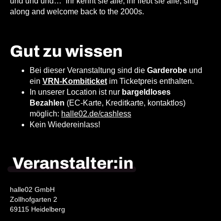
und und und… Ihr kennt sie alle, ihr liebt sie alle, sing
along and welcome back to the 2000s.
G
ut zu wissen
Bei dieser Veranstaltung sind die
Garderobe
und
ein
VRN-Kombiticket
im Ticketpreis enthalten.
In unserer Location ist nur
bargeldloses
Bezahlen
(EC-Karte, Kreditkarte, kontaktlos)
möglich:
halle02.de/cashless
Kein Wiedereinlass!
Veranstalter:in
halle02 GmbH
Zollhofgarten 2
69115 Heidelberg