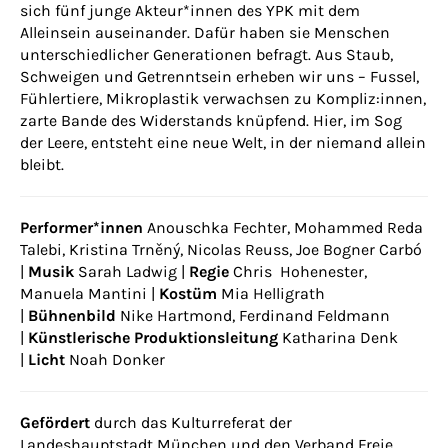
sich fünf junge Akteur*innen des YPK mit dem
Alleinsein auseinander. Dafür haben sie Menschen
unterschiedlicher Generationen befragt. Aus Staub,
Schweigen und Getrenntsein erheben wir uns – Fussel,
Fühlertiere, Mikroplastik verwachsen zu Kompliz:innen,
zarte Bande des Widerstands knüpfend. Hier, im Sog
der Leere, entsteht eine neue Welt, in der niemand allein
bleibt.
Performer*innen
Anouschka Fechter, Mohammed Reda
Talebi, Kristina Trněný, Nicolas Reuss, Joe Bogner Carbó
|
Musik
Sarah Ladwig |
Regie
Chris Hohenester,
Manuela Mantini |
Kostüm
Mia Helligrath
|
Bühnenbild
Nike Hartmond, Ferdinand Feldmann
|
Künstlerische Produktionsleitung
Katharina Denk
|
Licht
Noah Donker
Gefördert
durch das Kulturreferat der
Landeshauptstadt München und den Verband Freie