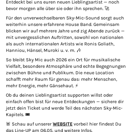
Entdeckt bei uns euren neuen Lieblingsartist — noch
bevor morgen alle über sie oder ihn sprechen. 🚀
Für den unverwechselbaren Sky-Mic-Sound sorgt auch
weiterhin unsere erfahrene House Band. Gemeinsam
blicken wir auf mehrere Jahre und zig Abende zurück —
mit unvergesslichen Auftritten, sowohl von nationalen
als auch internationalen Artists wie Ronis Goliath,
Hanniou, Hänsel, Muroki u. v. m. 🎶
So bleibt Sky Mic auch 2026 ein Ort für musikalische
Vielfalt, besondere Atmosphäre und echte Begegnungen
zwischen Bühne und Publikum. Die neue Location
schafft mehr Raum für genau das: mehr Menschen,
mehr Energie, mehr Gänsehaut. ⚡
Ob du deinen Lieblingsartist supporten willst oder
einfach offen bist für neue Entdeckungen — sichere dir
jetzt dein Ticket und werde Teil des nächsten Sky-Mic-
Kapitels. 🎟️
🚨 Schau auf unserer
WEBSITE
vorbei! hier findest Du
das Line-UP am 06.05. und weitere Infos.