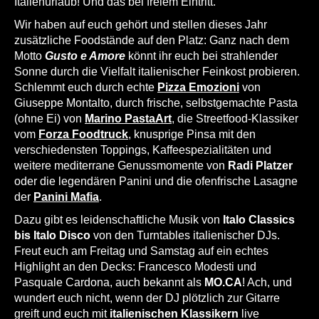
Italienurlaub! Und das bei freiem Eintritt.
Wir haben auf euch gehört und stellen dieses Jahr
zusätzliche Foodstände auf den Platz: Ganz nach dem
Motto
Gusto e Amore
könnt ihr euch bei strahlender
Sonne durch die Vielfalt italienischer Feinkost probieren.
Schlemmt euch durch echte
Pizza Emozioni
von
Giuseppe Montalto, durch frische, selbstgemachte Pasta
(ohne Ei) von
Marino PastaArt
, die Streetfood-Klassiker
vom
Forza Foodtruck
, knusprige Pinsa mit den
verschiedensten Toppings, Kaffeespezialitäten und
weitere mediterrane Genussmomente von
Radi Platzer
oder die legendären Panini und die ofenfrische Lasagne
der
Panini Mafia
.
Dazu gibt es leidenschaftliche Musik von
Italo Classics
bis Italo Disco
von den Turntables italienischer DJs.
Freut euch am Freitag und Samstag auf ein echtes
Highlight an den Decks: Francesco Modesti und
Pasquale Cardona, auch bekannt als
MO.CA
! Ach, und
wundert euch nicht, wenn der DJ plötzlich zur Gitarre
greift und euch mit
italienischen Klassikern
live